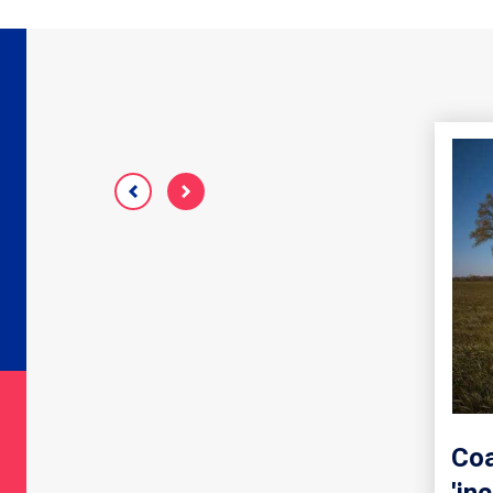
 tweede
Studie- en
Co