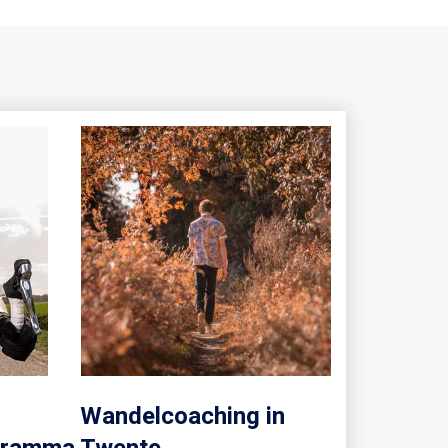
Wandelcoaching in
Loopba